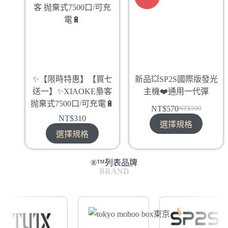
✨【限時特惠】【買七
新品💥SP2S國際版發光
送一】✨XIAOKE梟客
主機❤️‍通用一代彈
抛棄式7500口/可充電🔋
NT$
570
NT$
590
NT$
310
選擇規格
選擇規格
®️™列表品牌
BRAND