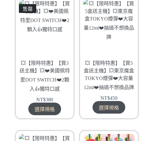
售罄
💥【限時特惠】【買3
💥【限時特惠】【買5
送主機】💥❤️美國佩特
盒送主機】💥東京魔盒
TOKYO煙彈❤️‍大容量
里DOT SWITCH❤️2顆
12ml❤️‍抽過不想換品牌
入👍獨特口感
NT$
450
NT$
380
選擇規格
選擇規格