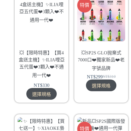
特價
💥【限時特惠】【買4
💥SP2S GLO抛棄式
盒送主機】✨ILIA哩亞
7000口❤️獨家新品❤️老
五代蛋❤️‍3顆入❤️‍不通
字號品牌
用一代❤️‍
NT$
299
NT$
310
NT$
330
選擇規格
選擇規格
特價