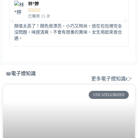
林*婷





已購買 15 次
顏值太高了！顏色很漂亮，小巧又時尚，放在包包裡完全
這
沒問題。味道清爽，不會有很重的異味，女生用起來很合
膩
適。
📖電子煙知識
更多電子煙知識👉
UNCATEGORIZED