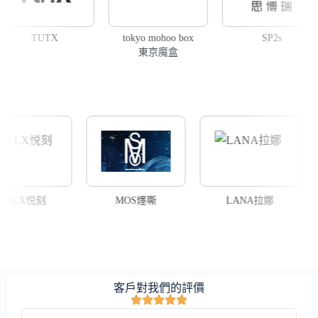
UTX
tokyo mohoo box
SP2s
東京魔盒
RELX悦刻
MOS爅嘶
LANA拉娜
客戶對我們的評價