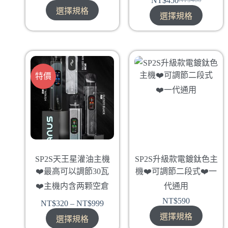
NT$
450
NT$
480
選擇規格
選擇規格
特價
SP2S天王星灌油主機
SP2S升級款電鍍鈦色主
❤️‍最高可以調節30瓦
機❤️‍可調節二段式❤️‍一
❤️‍主機内含两颗空倉
代通用
NT$
590
NT$
320
–
NT$
999
選擇規格
選擇規格