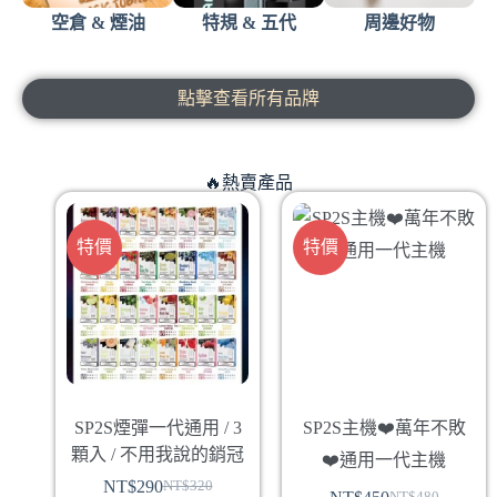
空倉 & 煙油
特規 & 五代
周邊好物
點擊查看所有品牌
🔥熱賣產品
特價
特價
SP2S煙彈一代通用 / 3
SP2S主機❤️‍萬年不敗
顆入 / 不用我說的銷冠
❤️‍通用一代主機
NT$
290
NT$
320