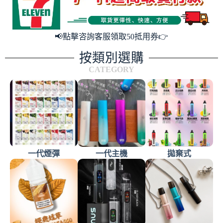
📢點擊咨詢客服領取50抵用券👉
按類別選購
CATEGORY
一代煙彈
一代主機
拋棄式