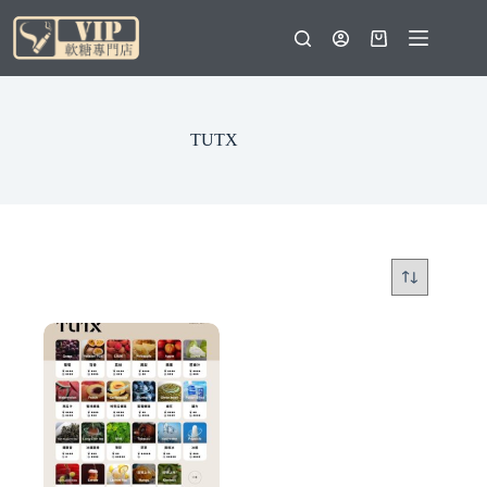
跳
至
購
主
物
要
車
內
TUTX
容