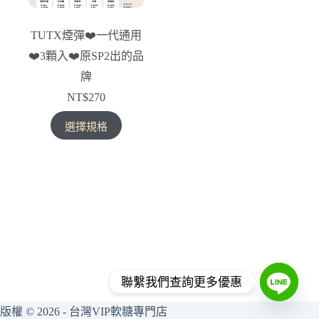
TUTX煙彈❤️‍一代通用
❤️‍3顆入❤️‍原SP2出的品
牌
NT$
270
此
選擇規格
產
品
有
多
種
款
式。
可
在
聯繫我們查詢更多優惠
產
品
版權 © 2026 - 台灣VIP軟糖專門店