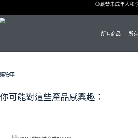
跳
🔞嚴禁未成年人和
至
主
要
內
所有商品
所
容
購物車
你可能對這些產品感興趣：