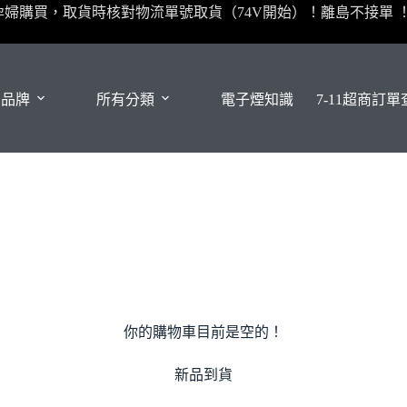
孕婦購買，取貨時核對物流單號取貨（74V開始）！離島不接單 
有品牌
所有分類
電子煙知識
7-11超商訂
你的購物車目前是空的！
新品到貨