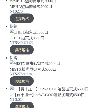
MEHA魅嗨拋棄式7000口
NT$
270
選擇規格
特
促銷
價
商
CHILL拋棄式8800口
NT$
340
NT$
350
品
原
目
選擇規格
始
前
價
價
特
促銷
格：
格：
價
NT$350。
NT$340。
商
MISTX鴨嘴獸拋棄式6500口
NT$
275
NT$
280
品
原
目
選擇規格
始
前
價
價
格：
格：
✨【買十送一】✨WAGOO哇酷拋棄式6500口
NT$
285
NT$280。
NT$275。
選擇規格