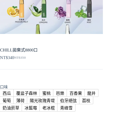
CHILL拋棄式8800口
NT$
340
NT$
350
原
目
始
前
價
價
格：
格：
NT$350。
NT$340。
口味
西瓜
覆盆子森林
蜜桃
芭樂
百香果
龍井
葡萄
薄荷
陽光玫瑰青堤
伯牙絕弦
荔枝
奶油菸草
冰藍莓
老冰棍
青峰雪