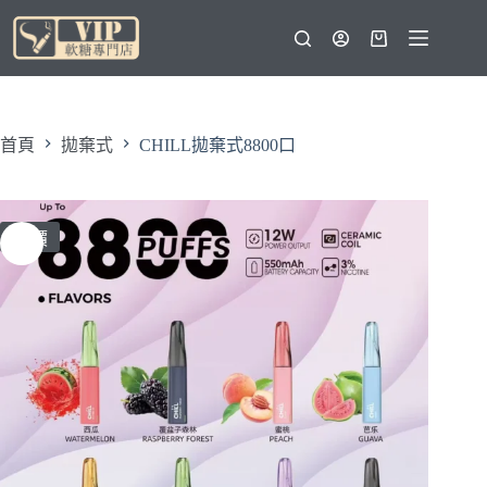
跳
至
購
主
物
要
車
內
容
首頁
拋棄式
CHILL拋棄式8800口
特價