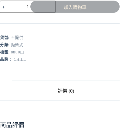
CHILL
加入購物車
拋
棄
式
8800
口
貨號:
不提供
數
分類:
拋棄式
量
標籤:
8800口
品牌：
CHILL
評價 (0)
商品評價