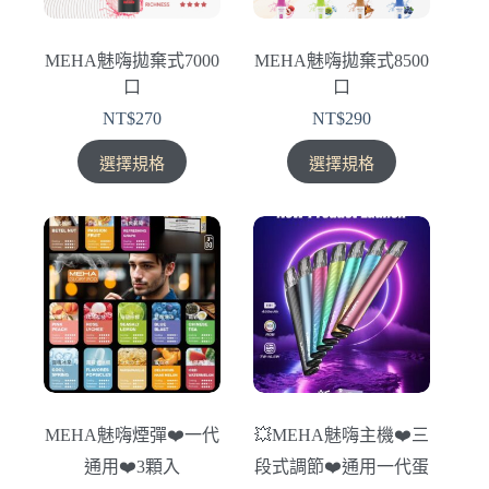
MEHA魅嗨拋棄式7000
MEHA魅嗨拋棄式8500
口
口
NT$
270
NT$
290
此
此
選擇規格
選擇規格
產
產
品
品
有
有
多
多
種
種
款
款
式。
式。
可
可
在
在
產
產
MEHA魅嗨煙彈❤️‍一代
💥MEHA魅嗨主機❤️‍三
品
品
通用❤️‍3顆入
段式調節❤️‍通用一代蛋
頁
頁