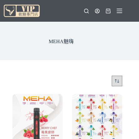
跳
至
購
主
物
要
車
內
容
MEHA魅嗨