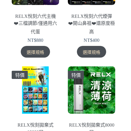
RELX悅刻六代主機
RELX悅刻六代煙彈
❤️‍三檔調節/僅通用六
❤️‍開山鼻祖❤️‍還原度極
代蛋
高
NT$
880
NT$
400
此
此
選擇規格
選擇規格
產
產
品
品
有
有
特價
特價
多
多
種
種
款
款
式。
式。
可
可
在
在
產
產
RELX悅刻拋棄式
RELX悅刻拋棄式8000
品
品