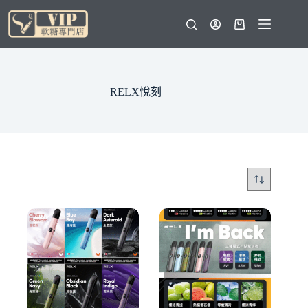
跳
至
購
主
物
要
車
內
容
RELX悅刻