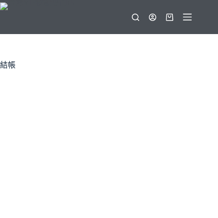
跳
至
購
主
物
要
車
內
容
結帳