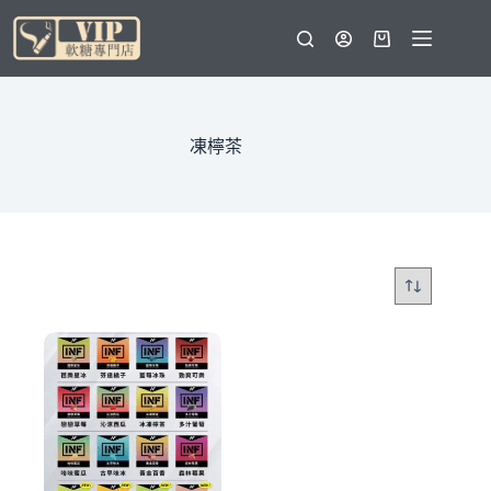
跳
至
購
主
物
要
車
內
容
凍檸茶