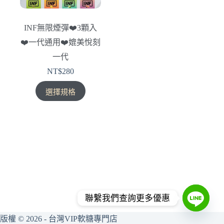
INF無限煙彈❤️‍3顆入
❤️‍一代通用❤️‍媲美悅刻
一代
NT$
280
此
選擇規格
產
品
有
多
種
款
式。
可
在
聯繫我們查詢更多優惠
產
版權 © 2026 - 台灣VIP軟糖專門店
品