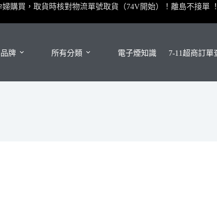
孕婦購買，取貨時核對物流單號取貨（74V開始）！離島不接單 
有品牌
所有分類
電子煙知識
7-11超商訂