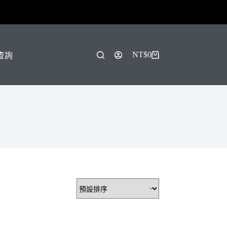
！
NT$
0
單查詢
購
物
車