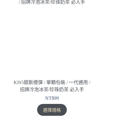
KIS5鎧斯煙彈 / 單顆包裝 / 一代通用 /
招牌冷泡冰茶/珍珠奶茶 必入手
NT$
99
此
選擇規格
產
品
有