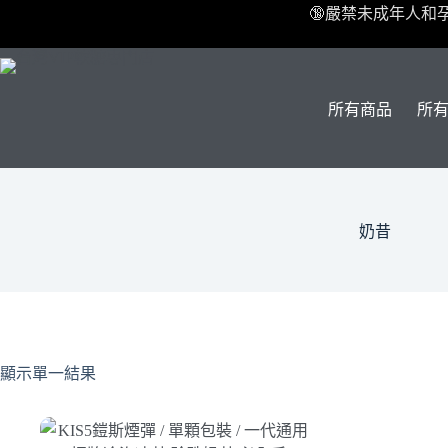
跳
🔞嚴禁未成年人和
至
主
要
內
所有商品
所
容
奶昔
顯示單一結果