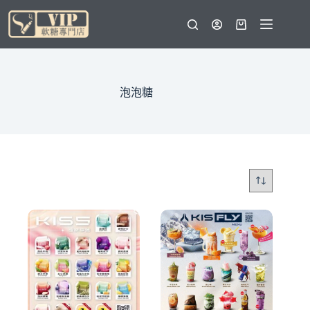
跳
至
購
主
物
要
車
內
容
泡泡糖