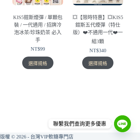
KIS5鎧斯煙彈 / 單顆包
💥【限時特惠】💥KIS5
裝 / 一代通用 / 招牌冷
鎧斯五代煙彈（特仕
泡冰茶/珍珠奶茶 必入
版）❤️‍不通用一代❤️‍一
手
組3顆
NT$
99
NT$
340
此
此
選擇規格
選擇規格
產
產
品
品
有
有
多
多
種
種
款
款
式。
式。
可
可
聯繫我們查詢更多優惠
在
在
產
產
版權 © 2026 - 台灣VIP軟糖專門店