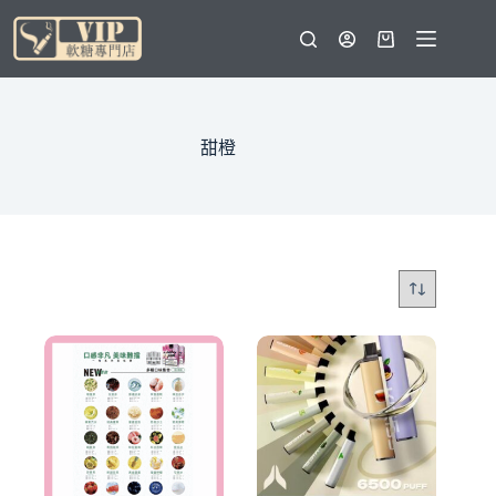
跳
至
購
主
物
要
車
內
容
甜橙