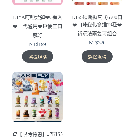
DIYA叮啞煙彈❤️‍3顆入
KIS5鎧斯拋棄式6500口
❤️‍口味變化多達78種❤️
❤️‍一代通用❤️‍巨便宜口
新玩法兩隻可組合
感好
NT$
320
NT$
199
此
此
選擇規格
選擇規格
產
產
品
品
有
有
多
多
種
種
款
款
式。
式。
可
可
在
在
產
產
💥【限時特惠】💥KIS5
品
品