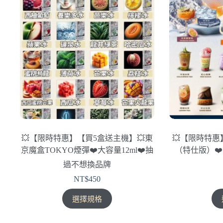
💥【限時特惠】【買5盒送主機】💥東
💥【限時特惠
京魔盒TOKYO煙彈❤️‍大容量12ml❤️‍抽
（特仕版）❤️
過不想換品牌
NT$
450
此
選擇規格
產
品