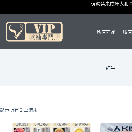
跳
🔞嚴禁未成年人和
至
主
要
內
所有商品
所
容
紅牛
顯示所有 2 筆結果