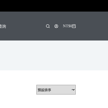
！
NT$
0
單查詢
購
物
車