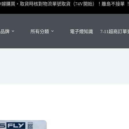
孕婦購買，取貨時核對物流單號取貨（74V開始）！離島不接單 
有品牌
所有分類
電子煙知識
7-11超商訂