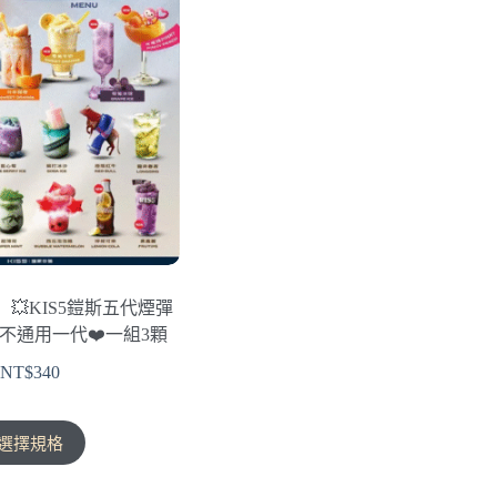
】💥KIS5鎧斯五代煙彈
‍不通用一代❤️‍一組3顆
NT$
340
此
選擇規格
產
品