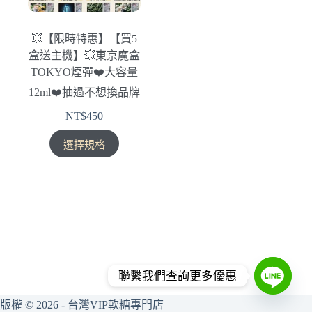
💥【限時特惠】【買5
盒送主機】💥東京魔盒
TOKYO煙彈❤️‍大容量
12ml❤️‍抽過不想換品牌
NT$
450
此
選擇規格
產
品
有
多
種
款
式。
可
聯繫我們查詢更多優惠
在
版權 © 2026 - 台灣VIP軟糖專門店
產