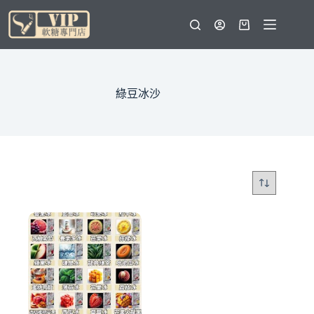
跳
至
購
主
物
要
車
內
容
綠豆冰沙