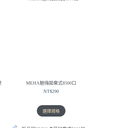
多
種
款
式。
可
在
產
品
頁
面
選
擇
世
MEHA魅嗨拋棄式8500口
選
NT$
290
項
此
選擇規格
產
品