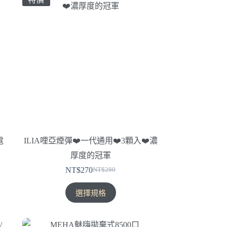
電
ILIA哩亞煙彈❤️‍一代通用❤️‍3顆入❤️‍濃
厚度的冠軍
NT$
270
NT$
280
原
目
始
前
此
選擇規格
價
價
產
格：
格：
品
NT$280。
NT$270。
有