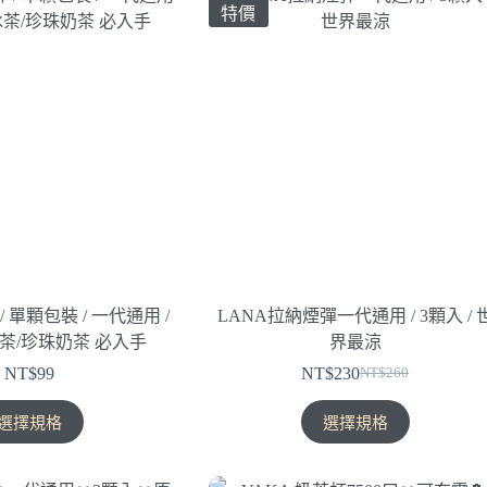
特價
多
多
種
種
款
款
式。
式。
可
可
在
在
產
產
品
品
頁
頁
面
面
選
選
擇
擇
/ 單顆包裝 / 一代通用 /
LANA拉納煙彈一代通用 / 3顆入 / 
選
選
茶/珍珠奶茶 必入手
界最涼
項
項
NT$
99
NT$
230
NT$
260
原
目
始
前
此
此
選擇規格
選擇規格
價
價
產
產
格：
格：
品
品