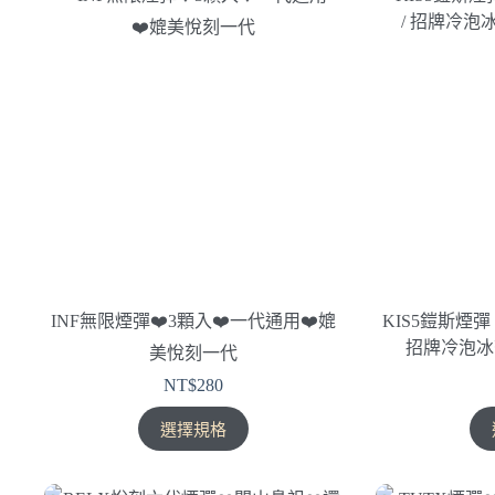
多
種
款
式。
可
在
產
品
頁
面
選
擇
INF無限煙彈❤️‍3顆入❤️‍一代通用❤️‍媲
KIS5鎧斯煙彈 
選
招牌冷泡冰
美悅刻一代
項
NT$
280
此
選擇規格
產
品