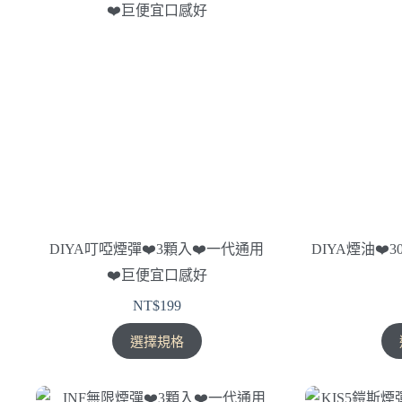
DIYA叮啞煙彈❤️‍3顆入❤️‍一代通用
DIYA煙油❤️‍
❤️‍巨便宜口感好
NT$
199
此
選擇規格
產
品
有