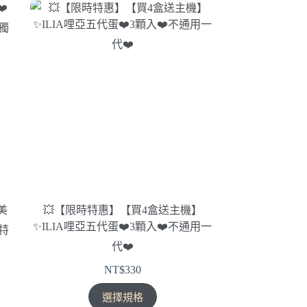
有
多
種
款
式。
可
在
產
品
頁
面
選
擇
美
💥【限時特惠】【買4盒送主機】
選
✨ILIA哩亞五代蛋❤️‍3顆入❤️‍不通用一
獨特
項
代❤️‍
NT$
330
此
選擇規格