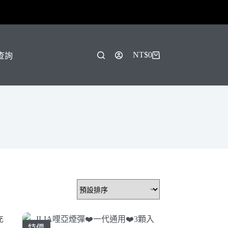
！
NT$
0
單查詢
購
物
車
特價