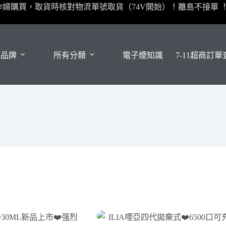
孕婦購買，取貨時核對物流單號取貨（74V開始）！離島不接單 
有品牌
所有分類
電子煙知識
7-11超商訂