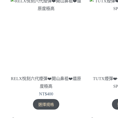
有
多
種
款
式。
可
在
產
品
頁
面
選
擇
RELX悅刻六代煙彈❤️‍開山鼻祖❤️‍還原
TUTX煙彈❤️
選
度極高
S
項
NT$
400
此
選擇規格
產
品