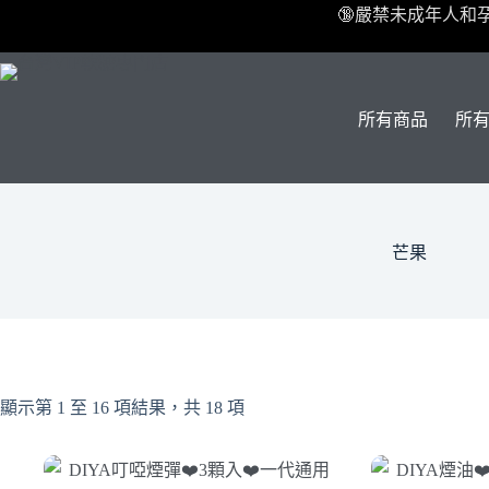
跳
🔞嚴禁未成年人和
至
主
要
內
所有商品
所
容
芒果
顯示第 1 至 16 項結果，共 18 項