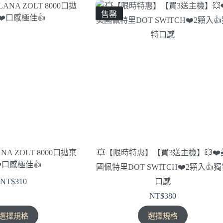
有
有
售罄
多
多
種
種
款
款
式。
式。
可
可
在
在
產
產
品
品
頁
頁
面
面
選
選
擇
擇
A ZOLT 8000口拋棄
💥【限時特惠】【買3送主機】💥❤️
選
選
️口感極佳👍
國佩特里DOT SWITCH❤️2顆入👍
項
項
NT$
310
口感
NT$
380
此
此
選擇規格
選擇規格