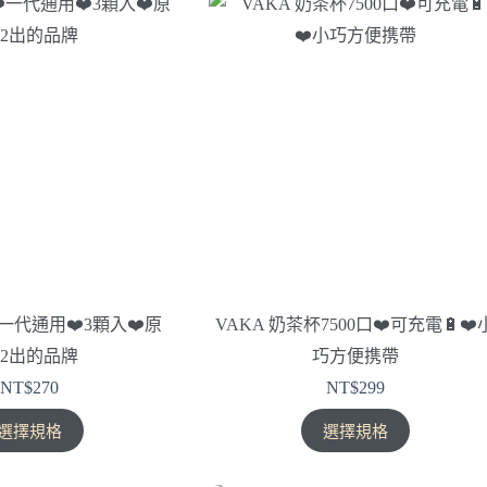
NT$260。
NT$230。
有
有
多
多
種
種
款
款
式。
式。
可
可
在
在
產
產
品
品
頁
頁
面
面
選
選
擇
擇
‍一代通用❤️‍3顆入❤️‍原
VAKA 奶茶杯7500口❤️‍可充電🔋❤️‍
選
選
P2出的品牌
巧方便携帶
項
項
NT$
270
NT$
299
此
此
選擇規格
選擇規格
產
產
品
品