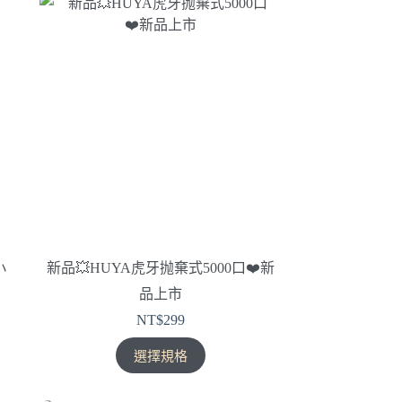
有
多
種
款
式。
可
在
產
品
頁
面
選
擇
小
新品💥HUYA虎牙抛棄式5000口❤️‍新
選
品上市
項
NT$
299
此
選擇規格
產
品