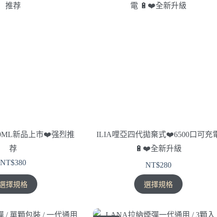
30ML新品上市❤️‍强烈推
ILIA哩亞四代拋棄式❤️‍6500口可充
荐
🔋❤️‍全新升級
NT$
380
NT$
280
此
此
選擇規格
選擇規格
產
產
品
品
有
有