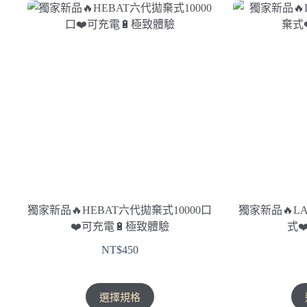
有
多
種
款
式。
可
在
產
品
頁
面
選
擇
獨家新品🔥HEBAT六代拋棄式10000口
獨家新品🔥LAN
選
❤️‍可充電🔋極致體驗
式❤
項
NT$
450
此
選擇規格