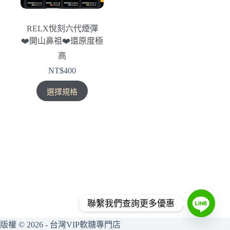
RELX悅刻六代煙彈
❤️‍開山鼻祖❤️‍還原度極
高
NT$
400
此
選擇規格
產
品
有
多
種
款
式。
可
在
聯繫我們查詢更多優惠
產
品
版權 © 2026 - 台灣VIP軟糖專門店