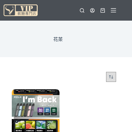
跳
至
購
主
物
要
車
內
容
花茶