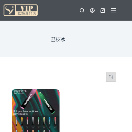
跳
至
購
主
物
要
車
內
容
荔枝冰