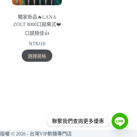
獨家新品🔥LANA
ZOLT 8000口拋棄式❤️
口感極佳👍
NT$
310
此
選擇規格
產
品
有
多
種
款
式。
可
在
聯繫我們查詢更多優惠
產
版權 © 2026 - 台灣VIP軟糖專門店
品