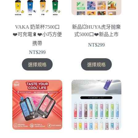
可
可
在
在
產
產
VAKA 奶茶杯7500口
新品💥HUYA虎牙抛棄
品
品
❤️‍可充電🔋❤️‍小巧方便
式5000口❤️‍新品上市
頁
頁
携帶
面
面
NT$
299
選
選
NT$
299
擇
擇
此
此
選擇規格
選擇規格
選
選
產
產
項
項
品
品
有
有
多
多
種
種
款
款
式。
式。
可
可
在
在
產
產