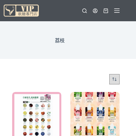
跳
至
購
主
物
要
車
內
容
荔枝