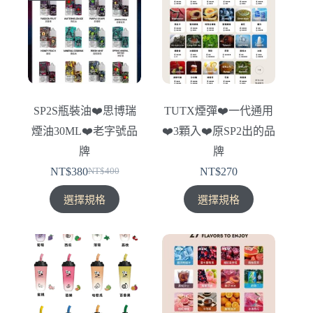
種
種
款
款
式。
式。
可
可
在
在
產
產
SP2S瓶裝油❤️‍思博瑞
TUTX煙彈❤️‍一代通用
品
品
煙油30ML❤️‍老字號品
❤️‍3顆入❤️‍原SP2出的品
頁
頁
面
面
牌
牌
選
選
NT$
380
NT$
270
NT$
400
原
目
擇
擇
此
此
始
前
選
選
選擇規格
選擇規格
產
產
價
價
項
項
品
品
格：
格：
有
有
NT$400。
NT$380。
多
多
種
種
款
款
式。
式。