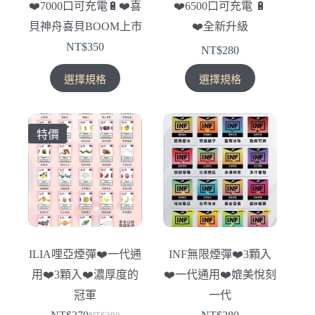
❤️‍7000口可充電🔋❤️‍喜
❤️‍6500口可充電 🔋
頁
頁
貝神舟喜貝BOOM上市
❤️‍全新升級
面
面
選
選
NT$
350
NT$
280
擇
擇
此
此
選
選
選擇規格
選擇規格
產
產
項
項
品
品
有
有
特價
多
多
種
種
款
款
式。
式。
可
可
在
在
產
產
ILIA哩亞煙彈❤️‍一代通
INF無限煙彈❤️‍3顆入
品
品
用❤️‍3顆入❤️‍濃厚度的
❤️‍一代通用❤️‍媲美悅刻
頁
頁
面
面
冠軍
一代
選
選