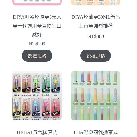
DIYA叮啞煙彈❤️‍3顆入
DIYA煙油❤️‍30ML新品
❤️‍一代通用❤️‍巨便宜口
上市❤️‍强烈推荐
感好
NT$
380
NT$
199
此
此
選擇規格
選擇規格
產
產
品
品
有
有
多
多
種
種
款
款
式。
式。
可
可
在
在
產
產
HEBAT五代拋棄式
ILIA哩亞四代拋棄式
品
品