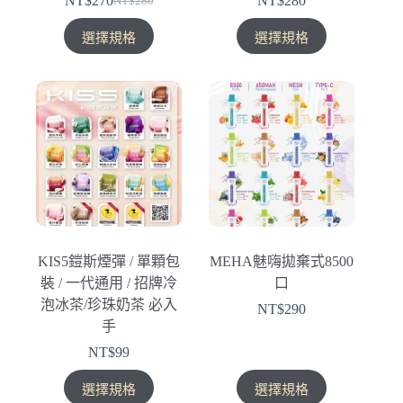
NT$
270
NT$
280
NT$
280
原
目
擇
擇
此
此
始
前
選
選
選擇規格
選擇規格
產
產
價
價
項
項
品
品
格：
格：
有
有
NT$280。
NT$270。
多
多
種
種
款
款
式。
式。
可
可
在
在
產
產
KIS5鎧斯煙彈 / 單顆包
MEHA魅嗨拋棄式8500
品
品
裝 / 一代通用 / 招牌冷
口
頁
頁
泡冰茶/珍珠奶茶 必入
NT$
290
面
面
手
選
選
NT$
99
擇
擇
選
選
此
此
選擇規格
選擇規格
項
項
產
產