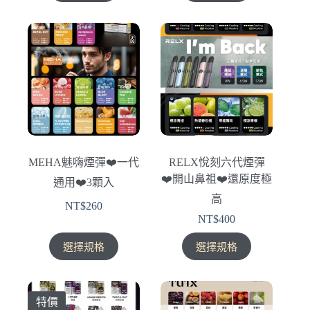
品
品
有
有
多
多
種
種
款
款
式。
式。
可
可
在
在
產
產
MEHA魅嗨煙彈❤️‍一代
RELX悅刻六代煙彈
品
品
❤️‍開山鼻祖❤️‍還原度極
通用❤️‍3顆入
頁
頁
高
面
面
NT$
260
選
選
NT$
400
擇
擇
此
此
選擇規格
選擇規格
選
選
產
產
項
項
品
品
有
有
特價
多
多