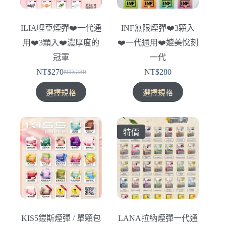
ILIA哩亞煙彈❤️‍一代通
INF無限煙彈❤️‍3顆入
用❤️‍3顆入❤️‍濃厚度的
❤️‍一代通用❤️‍媲美悅刻
冠軍
一代
NT$
270
NT$
280
NT$
280
原
目
此
此
始
前
選擇規格
選擇規格
產
產
價
價
品
品
格：
格：
有
有
NT$280。
NT$270。
特價
多
多
種
種
款
款
式。
式。
可
可
在
在
產
產
KIS5鎧斯煙彈 / 單顆包
LANA拉納煙彈一代通
品
品