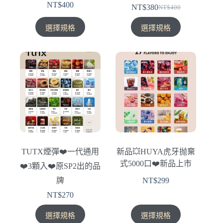
選
選
NT$
400
NT$
380
NT$
400
原
目
擇
擇
此
此
始
前
選
選
選擇規格
選擇規格
產
產
價
價
項
項
品
品
格：
格：
有
有
NT$400。
NT$380。
多
多
種
種
款
款
式。
式。
可
可
在
在
產
產
TUTX煙彈❤️‍一代通用
新品💥HUYA虎牙抛棄
品
品
式5000口❤️‍新品上市
❤️‍3顆入❤️‍原SP2出的品
頁
頁
面
面
牌
NT$
299
選
選
NT$
270
擇
擇
此
此
選
選
選擇規格
選擇規格
產
產