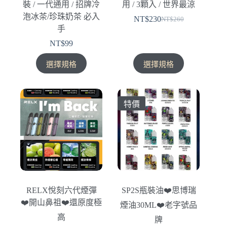
裝 / 一代通用 / 招牌冷
用 / 3顆入 / 世界最涼
頁
頁
泡冰茶/珍珠奶茶 必入
NT$
230
面
面
NT$
260
原
目
手
選
選
始
前
NT$
99
擇
擇
價
價
選
選
此
此
格：
格：
選擇規格
選擇規格
項
項
產
產
NT$260。
NT$230。
品
品
有
有
特價
多
多
種
種
款
款
式。
式。
可
可
在
在
產
產
RELX悅刻六代煙彈
SP2S瓶裝油❤️‍思博瑞
品
品
❤️‍開山鼻祖❤️‍還原度極
煙油30ML❤️‍老字號品
頁
頁
高
面
面
牌