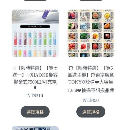
項
項
品
品
有
有
多
多
種
種
款
款
式。
式。
可
可
在
在
產
產
✨【限時特惠】【買七
💥【限時特惠】【買5
品
品
送一】✨XIAOKE梟客
盒送主機】💥東京魔盒
頁
頁
抛棄式7500口/可充電
TOKYO煙彈❤️‍大容量
面
面
🔋
12ml❤️‍抽過不想換品牌
選
選
NT$
310
擇
擇
NT$
450
選
選
此
此
項
項
選擇規格
選擇規格
產
產
品
品