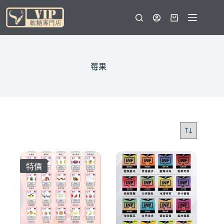
跳
至
購
主
物
要
車
內
容
莓果
特價