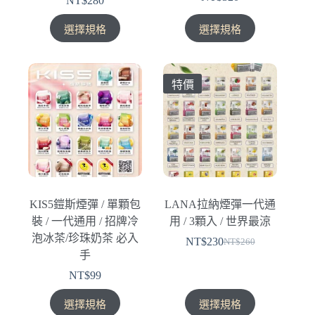
NT$
280
擇
擇
此
此
選
選
選擇規格
選擇規格
產
產
項
項
品
品
有
有
特價
多
多
種
種
款
款
式。
式。
可
可
在
在
產
產
KIS5鎧斯煙彈 / 單顆包
LANA拉納煙彈一代通
品
品
裝 / 一代通用 / 招牌冷
用 / 3顆入 / 世界最涼
頁
頁
泡冰茶/珍珠奶茶 必入
NT$
230
面
面
NT$
260
原
目
手
選
選
始
前
NT$
99
擇
擇
價
價
選
選
此
此
格：
格：
選擇規格
選擇規格
項
項
產
產