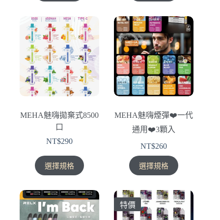
NT$260。
NT$230。
品
品
有
有
多
多
種
種
款
款
式。
式。
可
可
在
在
產
產
MEHA魅嗨拋棄式8500
MEHA魅嗨煙彈❤️‍一代
品
品
口
通用❤️‍3顆入
頁
頁
NT$
290
面
面
NT$
260
選
選
此
此
擇
擇
選擇規格
選擇規格
產
產
選
選
品
品
項
項
有
有
特價
多
多