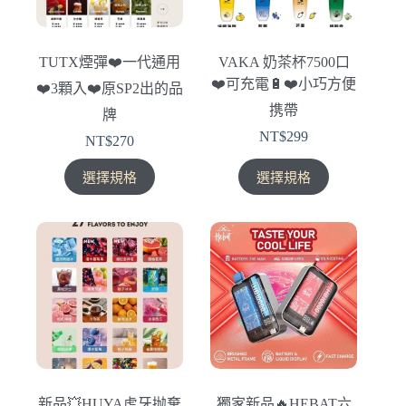
可
可
在
在
產
產
TUTX煙彈❤️‍一代通用
VAKA 奶茶杯7500口
品
品
❤️‍可充電🔋❤️‍小巧方便
❤️‍3顆入❤️‍原SP2出的品
頁
頁
携帶
面
面
牌
選
選
NT$
299
NT$
270
擇
擇
此
此
選
選
選擇規格
選擇規格
產
產
項
項
品
品
有
有
多
多
種
種
款
款
式。
式。
可
可
在
在
產
產
新品💥HUYA虎牙抛棄
獨家新品🔥HEBAT六