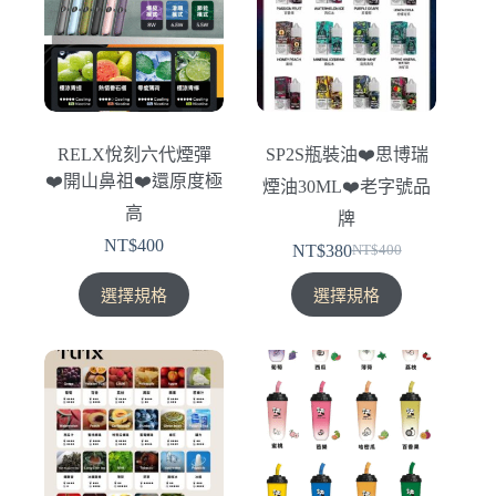
種
種
款
款
式。
式。
可
可
在
在
產
產
RELX悅刻六代煙彈
SP2S瓶裝油❤️‍思博瑞
品
品
❤️‍開山鼻祖❤️‍還原度極
煙油30ML❤️‍老字號品
頁
頁
高
面
面
牌
選
選
NT$
400
NT$
380
NT$
400
原
目
擇
擇
此
此
始
前
選
選
選擇規格
選擇規格
產
產
價
價
項
項
品
品
格：
格：
有
有
NT$400。
NT$380。
多
多
種
種
款
款
式。
式。