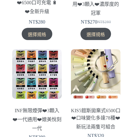
❤️‍6500口可充電 🔋
用❤️‍3顆入❤️‍濃厚度的
頁
頁
❤️‍全新升級
面
面
冠軍
選
選
NT$
280
NT$
270
NT$
280
原
目
擇
擇
此
此
始
前
選
選
選擇規格
選擇規格
產
產
價
價
項
項
品
品
格：
格：
有
有
NT$280。
NT$270。
多
多
種
種
款
款
式。
式。
可
可
在
在
產
產
INF無限煙彈❤️‍3顆入
KIS5鎧斯拋棄式6500口
品
品
❤️‍口味變化多達78種❤️
❤️‍一代通用❤️‍媲美悅刻
頁
頁
新玩法兩隻可組合
面
面
一代
選
選
NT$
320