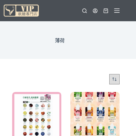
跳
至
購
主
物
要
車
內
容
薄荷