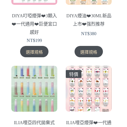
DIYA叮啞煙彈❤️‍3顆入
DIYA煙油❤️‍30ML新品
❤️‍一代通用❤️‍巨便宜口
上市❤️‍强烈推荐
感好
NT$
380
NT$
199
此
此
選擇規格
選擇規格
產
產
品
品
有
有
特價
多
多
種
種
款
款
式。
式。
可
可
在
在
產
產
ILIA哩亞四代拋棄式
ILIA哩亞煙彈❤️‍一代通
品
品