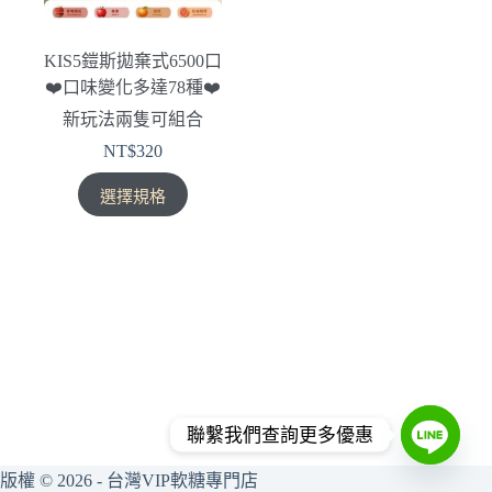
KIS5鎧斯拋棄式6500口
❤️‍口味變化多達78種❤️
新玩法兩隻可組合
NT$
320
此
選擇規格
產
品
有
多
種
款
式。
可
在
聯繫我們查詢更多優惠
產
品
版權 © 2026 - 台灣VIP軟糖專門店