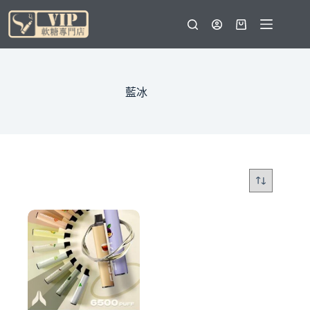
跳
至
購
主
物
要
車
內
容
藍冰