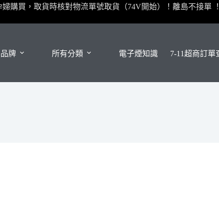
孕婦購買，取貨時核對物流單號取貨（74V開始）！離島不接單 
有品牌
所有分類
電子煙知識
7-11超商訂