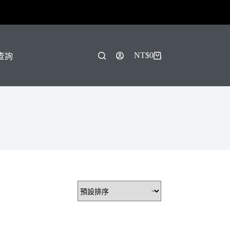
！
NT$
0
單查詢
購
物
車