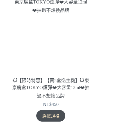
💥【限時特惠】【買5盒送主機】💥東
京魔盒TOKYO煙彈❤️‍大容量12ml❤️‍抽
過不想換品牌
NT$
450
此
選擇規格
產
品