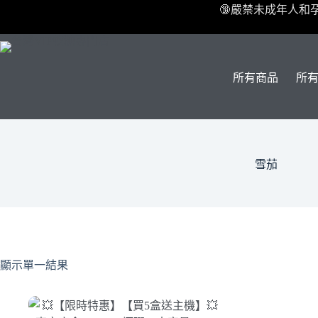
跳
🔞嚴禁未成年人和
至
主
要
內
所有商品
所
容
雪茄
顯示單一結果