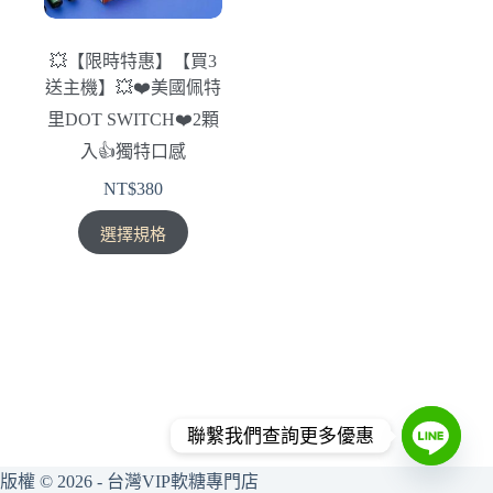
💥【限時特惠】【買3
送主機】💥❤️美國佩特
里DOT SWITCH❤️2顆
入👍獨特口感
NT$
380
此
選擇規格
產
品
有
多
種
款
式。
聯繫我們查詢更多優惠
可
在
版權 © 2026 - 台灣VIP軟糖專門店
產