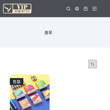
跳
至
購
主
物
要
車
內
容
香草
售罄