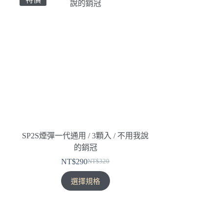
SP2S煙彈一代通用 / 3顆入 / 不用我說
的銷冠
NT$
290
NT$
320
原
目
此
始
前
選擇規格
產
價
價
品
格：
格：
有
NT$320。
NT$290。