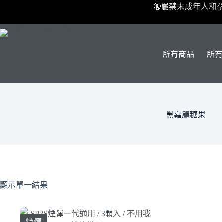
跳
🔞嚴禁未成年人和
至
主
要
內
所有商品
所
容
黑嘉麗糖果
顯示單一結果
特價