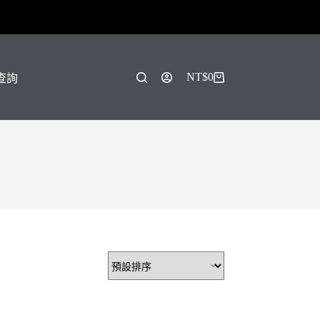
！
NT$
0
單查詢
購
物
車