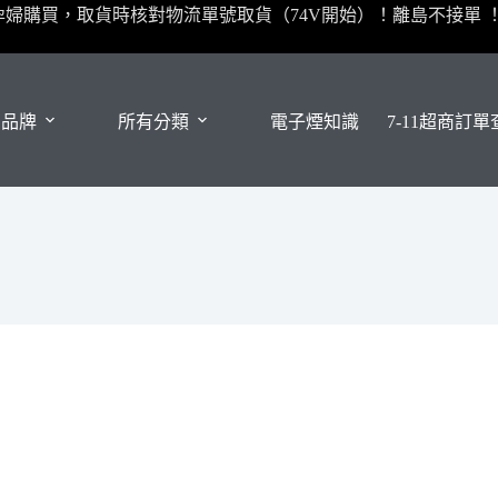
孕婦購買，取貨時核對物流單號取貨（74V開始）！離島不接單 
有品牌
所有分類
電子煙知識
7-11超商訂