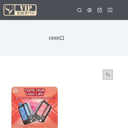
跳
至
購
主
物
要
車
內
容
10000口