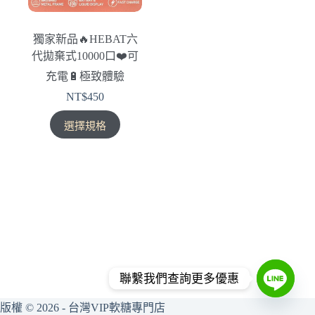
獨家新品🔥HEBAT六
代拋棄式10000口❤️‍可
充電🔋極致體驗
NT$
450
此
選擇規格
產
品
有
多
種
款
式。
可
在
聯繫我們查詢更多優惠
產
品
版權 © 2026 - 台灣VIP軟糖專門店