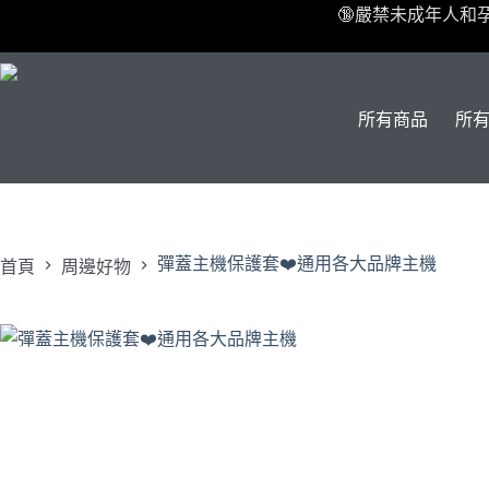
跳
🔞嚴禁未成年人和
至
主
要
內
所有商品
所
容
彈蓋主機保護套❤️‍通用各大品牌主機
首頁
周邊好物