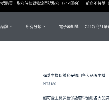
孕婦購買，取貨時核對物流單號取貨（74V開始）！離島不接單 
有品牌
所有分類
電子煙知識
7-11超商訂
彈蓋主機保護套❤️‍通用各大品牌主機
NT$
180
超可愛主機彈蓋保護套♡通用各大品