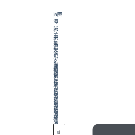
圖案
海
賊
野
王
原
野
魯
小
原
草
夫
葵
新
莓
小
之
熊
熊
黑
助
抱
維
色
紫
哥
尼
暴
色
藍
力
暴
色
粉
熊
力
暴
色
金
熊
力
暴
色
隨
熊
力
暴
機
熊
力
多
彈
熊
啦A
蓋