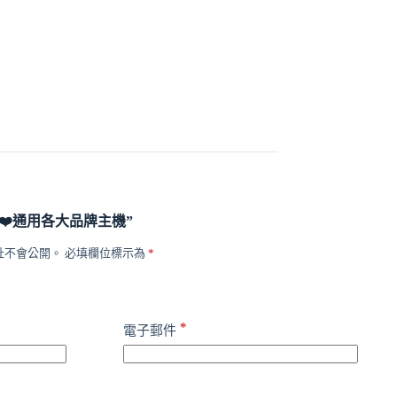
️‍通用各大品牌主機”
址不會公開。
必填欄位標示為
*
*
電子郵件