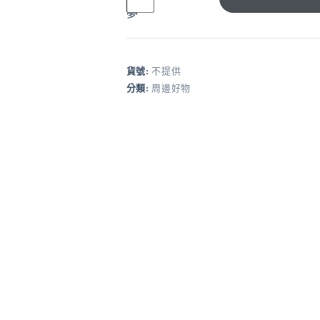
主
夢
機
保
護
套
貨號:
不提供
❤️‍通
分類:
周邊好物
用
各
大
品
牌
主
機
數
量