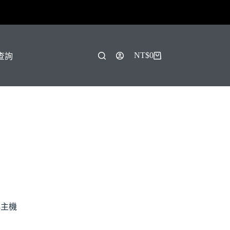
！
NT$
0
單查詢
購
物
車
牌主機