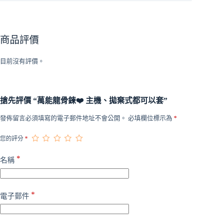
可
以
套
數
商品評價
量
目前沒有評價。
搶先評價 “萬能龍骨鍊❤️‍ 主機、拋棄式都可以套”
發佈留言必須填寫的電子郵件地址不會公開。
必填欄位標示為
*
您的評分
*
*
名稱
*
電子郵件