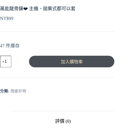
萬能龍骨鍊❤️‍ 主機、拋棄式都可以套
NT$
99
47 件庫存
萬
加入購物車
能
龍
骨
鍊
❤️‍
分類:
周邊好物
主
機、
拋
棄
評價 (0)
式
都