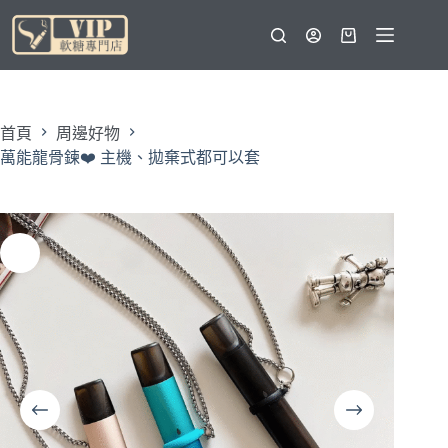
跳
至
購
主
物
要
車
內
容
首頁
周邊好物
萬能龍骨鍊❤️‍ 主機、拋棄式都可以套