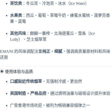
茶饮类
：冬瓜茶、冷泡茶、冰水（Ice Water）
水果类
：西瓜、葡萄、草莓牛奶、蜂蜜水蜜桃、菠萝百香
果、蓝莓
其他风味
：麒麟一番榨、北海道蜜瓜、雪条（Ice
Lolly）、芝士烟草等
EMANI 的风味调配注重
纯正、细腻
，强调高质量原材料和风味
还原
🌟 使用体验与品质
口感贴近传统烟草
，无强制冷感，更自然
英国制造 + 严格品控
，通过透明油量与磁吸设计提升体验
广受香港市场欢迎，被列为畅销兼容烟弹之一