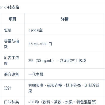
✅ 小结表格
项目
详情
包装
3 pods/盒
容量与抽
2.5 mL ≈550 口
数
尼古丁浓
3%（30 mg/mL），含无尼古丁选项
度
兼容设备
一代主機
鸭嘴吸嘴、磁吸连接、透明外壳，无制冷效
设计
果
口味种类
≈30 种（饮料、茶饮、水果、特色混搭等）