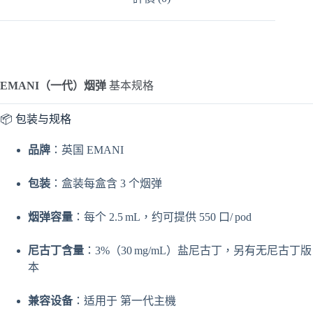
EMANI（一代）烟弹
基本规格
📦 包装与规格
品牌
：英国 EMANI
包装
：盒装每盒含 3 个烟弹
烟弹容量
：每个 2.5 mL，约可提供 550 口/ pod
尼古丁含量
：3%（30 mg/mL）盐尼古丁，另有无尼古丁版
本
兼容设备
：适用于 第一代主機