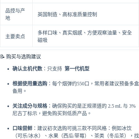
品控与产
英国制造、高标准质量控制
地
多样口味、真实烟感、方便观察油量、安全
主要卖点
磁吸
📝 购买与选购建议
确认主机代数
：只支持
第一代机型
根据使用量选购
：每个烟弹约550口，常用者建议预备多盒
备用。
关注成分与规格
：确保购买的是正规渠道的 2.5 mL 与 3%
尼古丁标示，避免购买到低质产品。
口味尝鲜
：建议初次选购可挑三款不同风格：例如冰饮
（可乐/冰水）、水果（西瓜/草莓）、茶类（冬瓜茶），找