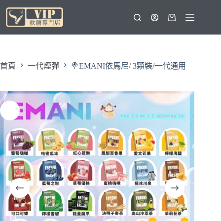
跳
至
購
主
物
要
車
內
容
首頁
一代煙彈
🍭EMANI依馬尼/ 3顆裝/一代通用