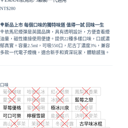
🍭EMANI依馬尼/ 3顆裝/一代通用
NT$
280
🍭新品上市 每個口味的獨特味道 值得一試 回味一生
🍭依馬尼煙彈是英國品牌，具有透明設計，方便查看煙
油量，磁性連接使用便捷。提供22種多樣口味，口感濃
郁真實。容量2.5ml，可吸550口，尼古丁濃度3%，兼容
多款一代電子煙機，適合新手和資深玩家，體驗感強。
口味
葡萄啵啵
哈密瓜冰
紅心芭樂
鳳梨百香果
愛文芒果
檸檬海鹽
冰鎮西瓜
藍莓之戀
草莓優格
蜜桃嗨啾
極冰川泉
奶酪淹草
可口可樂
檸檬雪碧
能量魔爪
決明子麥茶
高山冷萃茶
茉莉花茶
冬瓜冷露
古早味冰棍