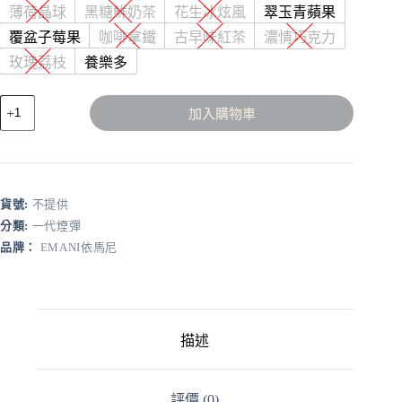
薄荷晶球
黑糖鮮奶茶
花生冰炫風
翠玉青蘋果
覆盆子莓果
咖啡拿鐵
古早味紅茶
濃情巧克力
玫瑰荔枝
養樂多
🍭
加入購物車
EMANI
依
馬
尼/
3
貨號:
不提供
顆
裝/
分類:
一代煙彈
一
品牌：
EMANI依馬尼
代
通
用
數
量
描述
評價 (0)