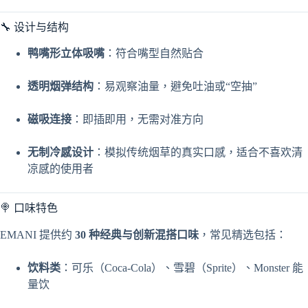
🔧 设计与结构
鸭嘴形立体吸嘴
：符合嘴型自然贴合
透明烟弹结构
：易观察油量，避免吐油或“空抽”
磁吸连接
：即插即用，无需对准方向
无制冷感设计
：模拟传统烟草的真实口感，适合不喜欢清
凉感的使用者
🍭 口味特色
EMANI 提供约
30 种经典与创新混搭口味
，常见精选包括：
饮料类
：可乐（Coca‑Cola）、雪碧（Sprite）、Monster 能
量饮