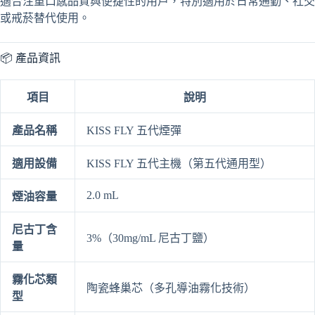
適合注重口感品質與便捷性的用戶，特別適用於日常通勤、社交
或戒菸替代使用。
📦 產品資訊
項目
說明
產品名稱
KISS FLY 五代煙彈
適用設備
KISS FLY 五代主機（第五代通用型）
2.0 mL
煙油容量
尼古丁含
3%（30mg/mL 尼古丁鹽）
量
霧化芯類
陶瓷蜂巢芯（多孔導油霧化技術）
型