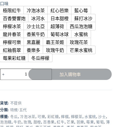
口味
極限紅牛
冷泡冰茶
紅心芭樂
藍心莓
百香雙響炮
冰河水
日本甜橙
蘇打冰沙
檸檬冰茶
沙士比亞
超薄荷
西瓜泡泡糖
龍井春茶
香蕉牛奶
葡萄冰球
水蜜桃
檸檬可樂
黑嘉麗
霸王茶姬
玫瑰花茶
紅釉翡翠
養樂多
玫瑰牛奶
芒果水蜜桃
莓果彩虹糖
冬瓜檸檬
💥
加入購物車
【限
時
特
惠】
💥
貨號:
不提供
KIS5
鎧
分類:
特規/五代
斯
標籤:
冬瓜
,
冷泡冰茶
,
可樂
,
彩虹糖
,
檸檬
,
檸檬茶
,
水蜜桃
,
沙士
,
五
泡泡糖
,
牛奶
,
玫瑰
,
甜橙
,
百香果
,
紅牛
,
芒果
,
芭樂
,
莓果
,
葡萄
,
薄