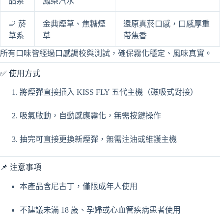
品系
鳳梨汽水
🚬 菸
金典煙草、焦糖煙
還原真菸口感，口感厚重
草系
草
帶焦香
所有口味皆經過口感調校與測試，確保霧化穩定、風味真實。
✅ 使用方式
將煙彈直接插入 KISS FLY 五代主機（磁吸式對接）
吸氣啟動，自動感應霧化，無需按鍵操作
抽完可直接更換新煙彈，無需注油或維護主機
📌 注意事項
本產品含尼古丁，僅限成年人使用
不建議未滿 18 歲、孕婦或心血管疾病患者使用