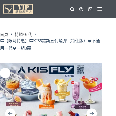
跳
至
購
主
物
要
車
內
容
首頁
特規/五代
💥【限時特惠】💥KIS5鎧斯五代煙彈（特仕版）❤️‍不通
用一代❤️‍一組3顆