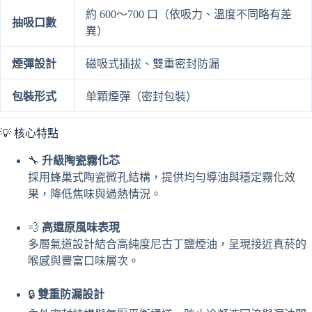
約 600～700 口（依吸力、溫度不同略有差
抽吸口數
異）
煙彈設計
磁吸式插拔、雙重密封防漏
包裝形式
单顆煙彈（密封包裝）
💡 核心特點
🔧
升級陶瓷霧化芯
採用蜂巢式陶瓷微孔結構，提供均勻導油與穩定霧化效
果，降低焦味與過熱情況。
💨
高還原風味表現
多層氣道設計結合高純度尼古丁鹽煙油，呈現接近真菸的
喉感與豐富口味層次。
🔒
雙重防漏設計