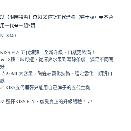
💥【限時特惠】💥KIS5鎧斯五代煙彈（特仕版）❤️‍不通
用一代❤️‍一組3顆
NT$
340
KISS FLY 五代煙彈，全新升級，口感更飽滿！
🔥 18種口味可選，從清爽水果到濃醇茶感，滿足不同喜
好
💨 2.0ML大容量，陶瓷芯霧化技術，穩定霧化，順滑口
感
✅ KIS5五代煙彈只能用自己牌子的五代主機
🎉 選擇KISS FLY，感受真正的升級體驗！ 🎉