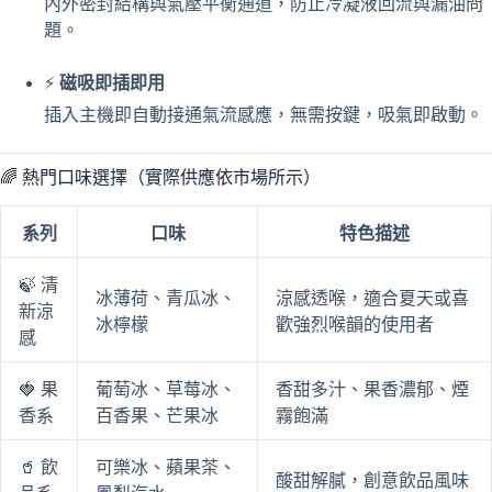
內外密封結構與氣壓平衡通道，防止冷凝液回流與漏油問
題。
⚡
磁吸即插即用
插入主機即自動接通氣流感應，無需按鍵，吸氣即啟動。
🌈 熱門口味選擇（實際供應依市場所示）
系列
口味
特色描述
🍃 清
冰薄荷、青瓜冰、
涼感透喉，適合夏天或喜
新涼
冰檸檬
歡強烈喉韻的使用者
感
🍓 果
葡萄冰、草莓冰、
香甜多汁、果香濃郁、煙
香系
百香果、芒果冰
霧飽滿
🥤 飲
可樂冰、蘋果茶、
酸甜解膩，創意飲品風味