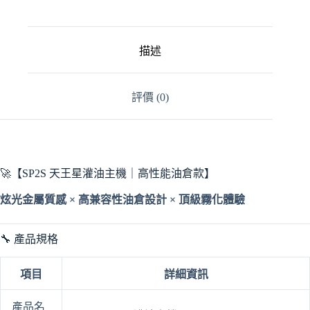
高
可
以
調
描述
節
30
瓦
評價 (0)
❤️‍主
機
内
含
两
🚀【SP2S 天王星灌油主機｜高性能油倉款】
颗
空
炫光金屬質感 × 高兼容性油倉設計 × 頂級霧化體驗
倉
數
量
🔧 產品規格
項目
詳細資訊
產品名