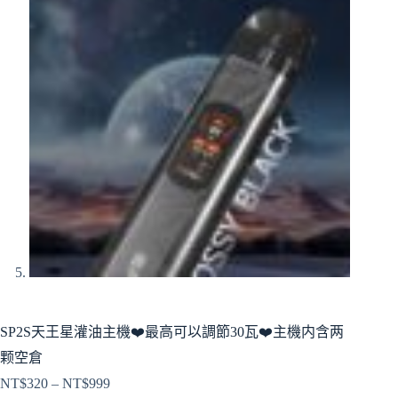
SP2S天王星灌油主機❤️‍最高可以調節30瓦❤️‍主機内含两
颗空倉
NT$
320
–
NT$
999
價