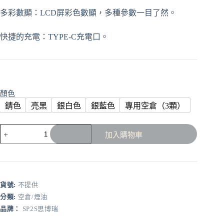
多彩數顯：LCD屏彩色數顯，多種參數一目了然。
快捷的充電：TYPE-C充電口。
顏色
錆色
亮黑
銀白色
銀藍色
專用空倉（3顆）
SP2S
加入購物車
天
王
星
灌
油
貨號:
不提供
主
分類:
空倉/煙油
機
品牌：
SP2S思博瑞
❤️‍最