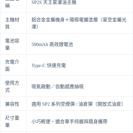
SP2S 天王星灌油主機
稱
主機材
鋁合金金屬機身＋陽極電鍍塗層（星空金屬光
質
澤）
電池容
500mAh 高效鋰電池
量
充電介
Type-C 快速充電
面
使用方
吸氣啟動／自動感應抽吸
式
兼容性
適用 SP2 系列空煙彈 / 油倉彈（開放式油倉）
尺寸重
小巧輕便，適合單手持握與隨身攜帶
量