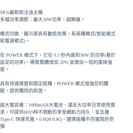
格
範
SP2s最新款注油主機
圍：
多檔功率調節：最大30W功率，超解癮。
NT$320
到
模式切換：顯示屏具有動態效果，有兩種模式(智能模式
NT$999
和電源模式)。
在 POWER 模式下，它在 0.5 秒內達到30W 的功率(基於
設定的功率)，導致整體增加 20% 並增加一倍的風味強
度。
具有快速速度和穩定結構，POWER 模式增強您的體
驗，提供獨特的刺激。
超大電容量：1000mAH大電池，滿足大功率日常使用需
求。可提供60小時不間斷的享受續航力持久，並支援
Type-C 快速充電。0.6Q8 0.8Q，選擇兩種不同電阻的空
彈