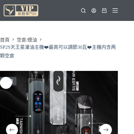
跳
至
購
主
物
要
車
內
容
首頁
空倉/煙油
SP2S天王星灌油主機❤️‍最高可以調節30瓦❤️‍主機内含两
颗空倉
特價