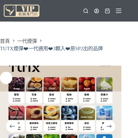
跳
至
購
主
物
要
車
內
容
首頁
一代煙彈
TUTX煙彈❤️‍一代通用❤️‍3顆入❤️‍原SP2出的品牌