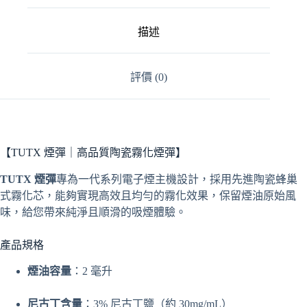
品
牌
數
描述
量
評價 (0)
【TUTX 煙彈｜高品質陶瓷霧化煙彈】
TUTX 煙彈
專為一代系列電子煙主機設計，採用先進陶瓷蜂巢
式霧化芯，能夠實現高效且均勻的霧化效果，保留煙油原始風
味，給您帶來純淨且順滑的吸煙體驗。
產品規格
煙油容量
：2 毫升
尼古丁含量
：3% 尼古丁鹽（約 30mg/mL）