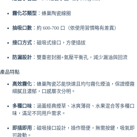
霧化芯類型
：蜂巢陶瓷線圈
抽吸口數
：約 600-700 口（依使用習慣略有差異）
接口方式
：磁吸式接口，方便插拔
防漏設計
：雙重密封圈+氣壓平衡孔，減少漏油與回流
產品特點
高效霧化
：蜂巢陶瓷芯能快速且均勻霧化煙油，保證煙霧
細膩且濃郁，口感層次分明。
多種口味
：涵蓋經典煙草、冰爽薄荷、水果混合等多種口
味，滿足不同用戶需求。
即插即用
：磁吸接口設計，操作簡便，無需按鍵，吸氣即
可啟動。