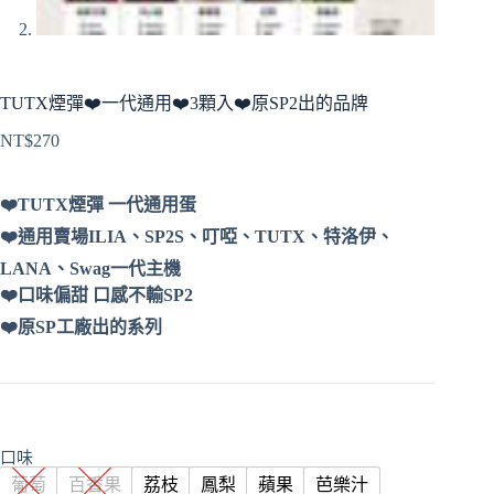
TUTX煙彈❤️‍一代通用❤️‍3顆入❤️‍原SP2出的品牌
NT$
270
❤️TUTX煙彈 一代通用蛋
❤️‍通用賣場ILIA、SP2S、叮啞、TUTX、特洛伊、
LANA、Swag一代主機
❤️口味偏甜 口感不輸SP2
❤️原SP工廠出的系列
口味
葡萄
百香果
荔枝
鳳梨
蘋果
芭樂汁